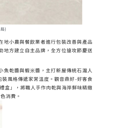
局)
在地小農與餐飲業者進行包裝改善與產品
助地方建立自主品牌，全方位搶攻節慶送
小魚乾醬與蝦米醬，主打新屋傳統石滬人
包裝風格傳遞家常溫度。觀音鼎好-好客食
豬禮盒」，將職人手作肉乾與海岸鮮味精緻
綠色消費。