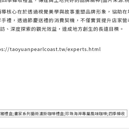
過四季蜂收禮盒，傳達與土地共好的品牌精神(圖片來源:
輔導核心在於透過視覺美學與故事重塑品牌形象，協助在
伴手禮，透過節慶送禮的消費契機，不僅實質提升店家營
訪、深度探索的觀光效益，達成地方創生的長遠目標。
yuanpearlcoast.tw/experts.html
神豬禮盒;畫家系列藝術濾掛咖啡禮盒;珍珠海岸專屬風味咖啡;四季蜂收