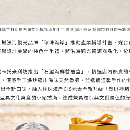
醬主打新屋石滬文化與無添加手工溫度(圖片來源:桃園市政府觀光旅遊
針對濱海觀光品牌「珍珠海岸」推動產業輔導計畫，媒合
事與設計美學的特色伴手禮，將沿海觀光資源商品化，協
屋卡托米利坊推出「石滬海鮮醬禮盒」，精選店內熱賣的
，僅憑手工爆炒逼出海味天然香氣，並透過溫馨手作的
出全新口味，融入珍珠海岸CIS元素全新升級「聚財神
型具文化寓意的小豬撲滿，達成兼具環保與文創價值的