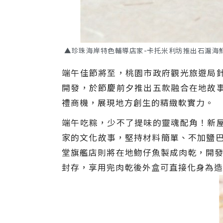
▲珍珠海岸特色輔導店家-卡托米利坊推出石滬海鮮
端午佳節將至，桃園市政府觀光旅遊局
開發，於節慶前夕推出五款融合在地故
禮商機，展現地方創生的精緻軟實力。
端午吃粽，少不了提味的靈魂配角！新
家的文化故事，堅持材料簡單、不加鹽巴
堂旗艦店則將在地魩仔魚製成肉乾，開發
封存，享用完肉乾後外盒可直接化身為造