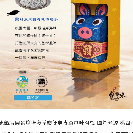
旗艦店開發珍珠海岸魩仔魚專屬風味肉乾(圖片來源:桃園