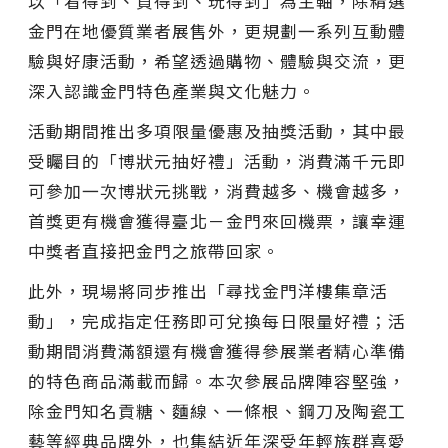
以「看得到、買得到、玩得到」為主軸，除精選
金門在地優質業者展售外，更規劃一系列互動體
驗與好康活動，希望透過購物、體驗與交流，更
深入認識金門特色產業與文化魅力。
活動期間推出多項限量優惠及抽獎活動，其中最
受矚目的「博狀元抽好禮」活動，消費滿千元即
可參加一次博狀元挑戰，消費越多、機會越多，
首獎更有機會獲得臺北－金門來回機票，讓幸運
中獎者直接把金門之旅帶回家。
此外，現場將同步推出「尋找金門洋樓集章活
動」，完成指定任務即可兌換每日限量好禮；活
動期間消費滿額還有機會獲得參展業者精心準備
的特色商品滿載而歸。本次參展品牌陣容堅強，
除金門知名貢糖、麵線、一條根、鋼刀及陶瓷工
藝等經典品牌外，也集結近年深受年輕族群喜愛