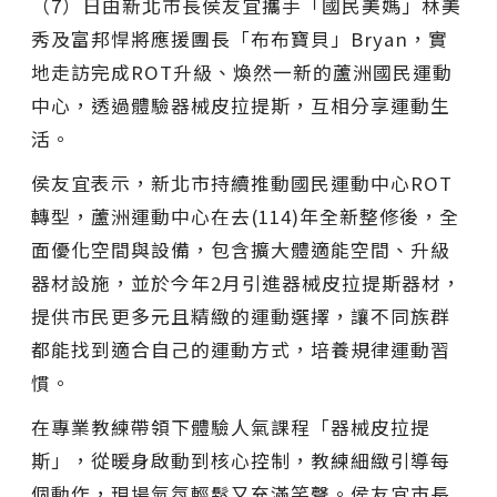
（7）日由新北市長侯友宜攜手「國民美媽」林美
秀及富邦悍將應援團長「布布寶貝」Bryan，實
地走訪完成ROT升級、煥然一新的蘆洲國民運動
中心，透過體驗器械皮拉提斯，互相分享運動生
活。
侯友宜表示，新北市持續推動國民運動中心ROT
轉型，蘆洲運動中心在去(114)年全新整修後，全
面優化空間與設備，包含擴大體適能空間、升級
器材設施，並於今年2月引進器械皮拉提斯器材，
提供市民更多元且精緻的運動選擇，讓不同族群
都能找到適合自己的運動方式，培養規律運動習
慣。
在專業教練帶領下體驗人氣課程「器械皮拉提
斯」，從暖身啟動到核心控制，教練細緻引導每
個動作，現場氣氛輕鬆又充滿笑聲。侯友宜市長