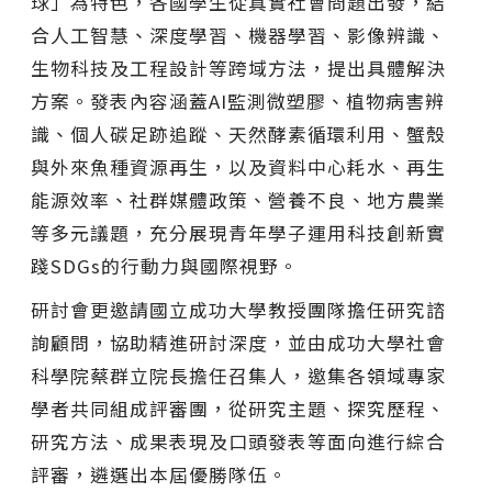
球」為特色，各國學生從真實社會問題出發，結
合人工智慧、深度學習、機器學習、影像辨識、
生物科技及工程設計等跨域方法，提出具體解決
方案。發表內容涵蓋AI監測微塑膠、植物病害辨
識、個人碳足跡追蹤、天然酵素循環利用、蟹殼
與外來魚種資源再生，以及資料中心耗水、再生
能源效率、社群媒體政策、營養不良、地方農業
等多元議題，充分展現青年學子運用科技創新實
踐SDGs的行動力與國際視野。
研討會更邀請國立成功大學教授團隊擔任研究諮
詢顧問，協助精進研討深度，並由成功大學社會
科學院蔡群立院長擔任召集人，邀集各領域專家
學者共同組成評審團，從研究主題、探究歷程、
研究方法、成果表現及口頭發表等面向進行綜合
評審，遴選出本屆優勝隊伍。