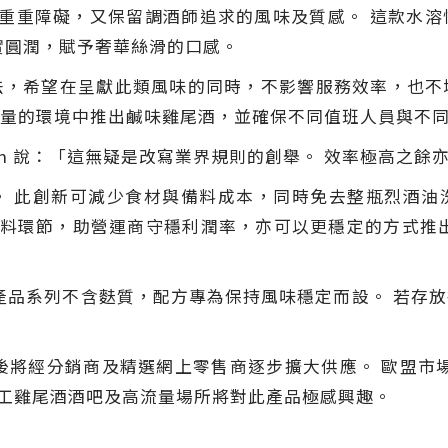
作法的重重障礙，又保留調酒師追求的風味及質感。 這款
實圓潤，賦予奢華絲滑的口感。
希望在呈獻此類風味的同時，不影響服務效率，也不增加人手負
量的環境中推出鹹味雞尾酒，並確保不同值班人員與不
t Green 說：「這無疑是改寫業界規則的創舉。 效率極高之
。 此創新可減少食材與備料成本，同時免去整瓶烈酒油
重人手的備料環節，助營運商守穩利潤率，亦可以更穩定的方式
 此產品系列不含麩質，配方專為保持風味穩定而設。 若存
將經分銷商及精選網上零售商逐步擴大供應。 歐盟市場將於 10 
 預計手工雞尾酒酒吧及高流量場所將對此產品極感興趣。