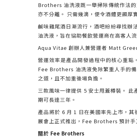
Brothers 油洗液既一舉掃除傳統
亦不分離。 只需幾滴，便令酒體更顯厚
鹹味雞尾酒日漸流行，酒吧紛紛尋找辦法，
油洗液，旨在協助餐飲營運商在高客人流
Aqua Vitae 創辦人兼營運者 Mat
營運效率是產品開發過程中的核心重點
Fee Brothers 油洗液免除繁
之道，且不加重後場負擔。
三款風味一律提供 5 安士甩蓋樽裝。
期可長達三年。
產品將於 6 月 1 日在美國率先上市，其後
展會上正式推出，Fee Brothers
關於 Fee Brothers