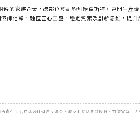
4 年，是五代相傳的家族企業，總部位於紐約州羅徹斯特，專門
深受全球調酒師信賴，融匯匠心工藝、穩定質素及創新思維，提
全權自負責任，若有涉及任何違反法令、違反本網站會員條款、有侵害第三人權益