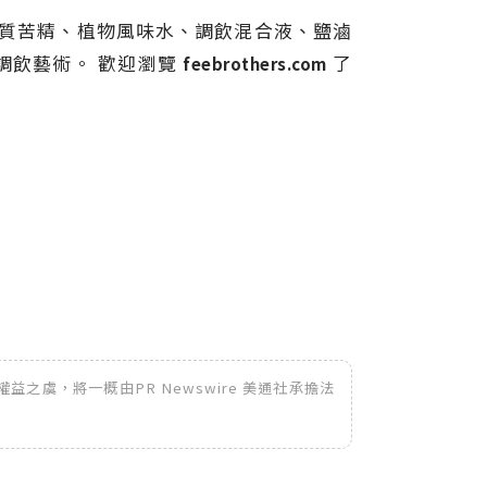
生產優質苦精、植物風味水、調飲混合液、鹽滷
升調飲藝術。 歡迎瀏覽
了
feebrothers.com
之虞，將一概由PR Newswire 美通社承擔法