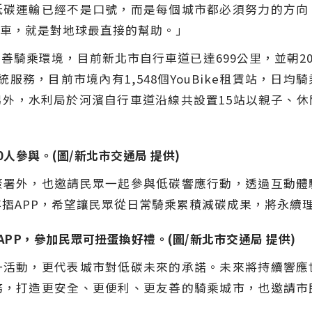
低碳運輸已經不是口號，而是每個城市都必須努力的方向
車，就是對地球最直接的幫助。」
騎乘環境，目前新北市自行車道已達699公里，並朝20
務，目前市境內有1,548個YouBike租賃站，日均騎
外，水利局於河濱自行車道沿線共設置15站以親子、
人參與。(圖/新北市交通局 提供)
簽署外，也邀請民眾一起參與低碳響應行動，透過互動體
減碳存摺APP，希望讓民眾從日常騎乘累積減碳成果，將永
摺APP，參加民眾可扭蛋換好禮。(圖/新北市交通局 提供)
一活動，更代表城市對低碳未來的承諾。未來將持續響應
務，打造更安全、更便利、更友善的騎乘城市，也邀請市