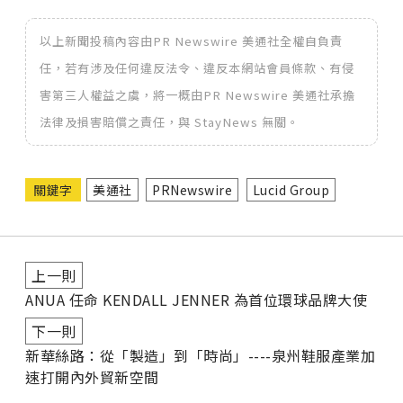
以上新聞投稿內容由PR Newswire 美通社全權自負責
任，若有涉及任何違反法令、違反本網站會員條款、有侵
害第三人權益之虞，將一概由PR Newswire 美通社承擔
法律及損害賠償之責任，與 StayNews 無關。
關鍵字
美通社
PRNewswire
Lucid Group
上一則
ANUA 任命 KENDALL JENNER 為首位環球品牌大使
下一則
新華絲路：從「製造」到「時尚」----泉州鞋服產業加
速打開內外貿新空間