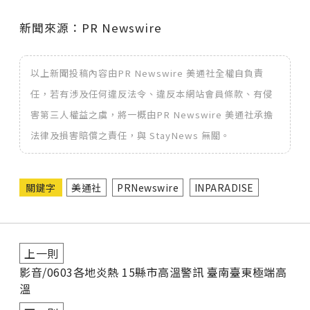
新聞來源：PR Newswire
以上新聞投稿內容由PR Newswire 美通社全權自負責
任，若有涉及任何違反法令、違反本網站會員條款、有侵
害第三人權益之虞，將一概由PR Newswire 美通社承擔
法律及損害賠償之責任，與 StayNews 無關。
關鍵字
美通社
PRNewswire
INPARADISE
上一則
影音/0603各地炎熱 15縣市高溫警訊 臺南臺東極端高
溫