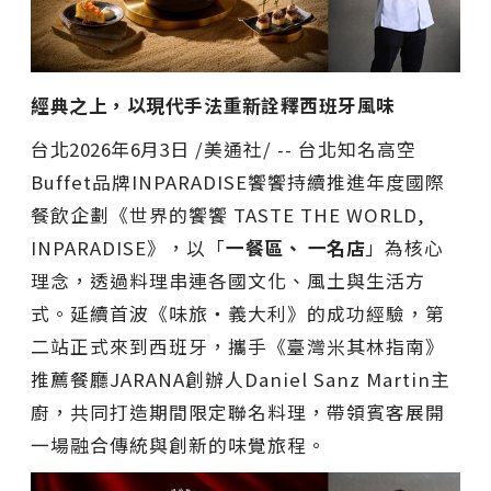
經典之上，以現代⼿法重新詮釋西班牙風味
台北
2026年6月3日
/美通社/ -- 台北知名高空
Buffet品牌INPARADISE饗饗持續推進年度國際
餐飲企劃《世界的饗饗 TASTE THE WORLD,
INPARADISE》，以「
⼀餐區、 ⼀名店
」為核心
理念，透過料理串連各國文化、風土與生活方
式。延續首波《味旅・義大利》的成功經驗，第
二站正式來到西班牙，攜手《臺灣米其林指南》
推薦餐廳JARANA創辦人Daniel Sanz Martin主
廚，共同打造期間限定聯名料理，帶領賓客展開
一場融合傳統與創新的味覺旅程。