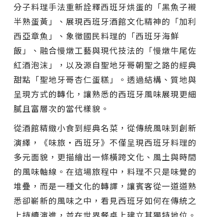
分子料理手法重新詮釋西班牙烘蛋的「黑魚子襯
半熟蛋黃」、展現西班牙酒館文化精神的「加利
西亞章魚」、象徵國民料理的「西班牙海鮮
飯」、融合慢燉工藝與現代技法的「慢燉牛尾佐
紅酒泡沫」，以及源自聖地牙哥朝聖之路的經典
甜點「聖地牙哥杏仁蛋糕」。透過結構、質地與
呈現方式的轉化，讓熟悉的西班牙風味展現更細
膩且富層次的當代樣貌。
從酒館精緻⼩食到經典名菜，從傳統風味到創新
演繹，《味旅・西班牙》不僅呈現西班牙料理的
多元面貌，更描繪出一條橫跨文化、風土與時間
的風味軸線。在這場旅程中，料理不只是味覺的
堆疊，而是一種文化的轉譯，讓賓客從一道道熟
悉卻嶄新的風味之中，看見西班牙如何在傳統之
上持續演進，並在世界餐桌上建立其獨特地位。