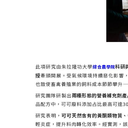
此項研究由朱拉隆功大學
科研
綜合農學院
授
牽頭開展。受氣候環境持續惡化影響，
也致使畜禽養殖業的飼料成本節節攀升—
研究團隊研製出
兩種形態的營養補充劑產
品配方中，可可廢料添加占比最高可達3
研究表明，
可可天然含有的黃酮類物質、
輕炎症，提升料肉轉化效率。經實測，該