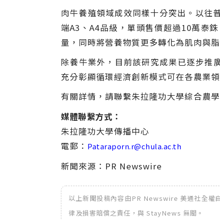
肉牛養殖領域成效同樣十分突出。以往普
端A3、A4品級，單頭售價超過10萬
量，同時將營養物質更多轉化為肌肉與脂
除養牛業外，目前該研究成果已逐步推
充分彰顯循環經濟創新模式可在各農業領
有關詳情，請聯繫朱拉隆功大學綜合農學院，
媒體聯繫方式：
朱拉隆功大學傳播中心
電郵：
Pataraporn.r@chula.ac.th
新聞來源：PR Newswire
以上新聞投稿內容由PR Newswire 美通社
律及損害賠償之責任，與 StayNews 無關。