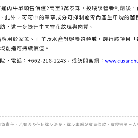
通肉牛單頭售價僅2萬至3萬泰銖，投喂該營養制劑後
泰銖。此外，可可中的單寧成分可抑制瘤胃內產生甲烷的菌
肪，進一步提升牛肉雪花紋理與肉質。
廣應用於家禽、山羊及水產對蝦養殖領域，踐行該項目「
域創造可持續價值。
電話：+662-218-1243，或訪問官網：
www.cusar.chu
全權自負責任，若有涉及任何違反法令、違反本網站會員條款、有侵害第三人權益