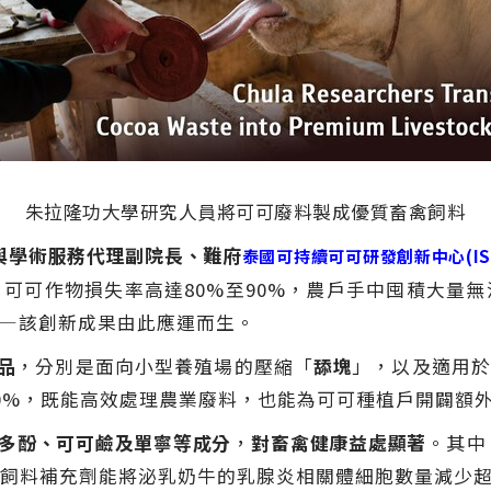
朱拉隆功大學研究人員將可可廢料製成優質畜禽飼料
與學術服務代理副院長、難府
泰國可持續可可研發創新中心(IS
可可作物損失率高達80%至90%，農戶手中囤積大量
—該創新成果由此應運而生。
品
，分別是面向小型養殖場的壓縮「
舔塊
」，以及適用
0%，既能高效處理農業廢料，也能為可可種植戶開闢額
多酚、可可鹼及單寧等成分
，
對畜禽健康益處顯著
。其中
飼料補充劑能將泌乳奶牛的乳腺炎相關體細胞數量減少超7