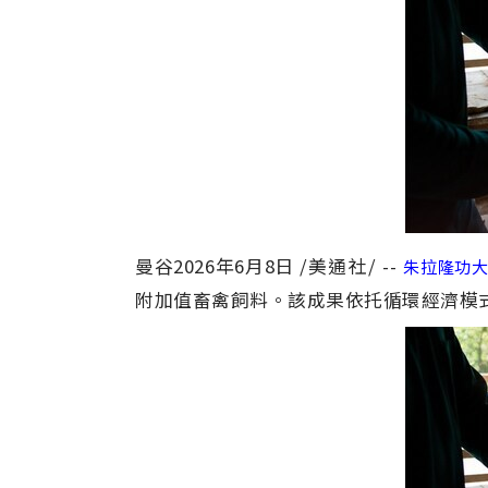
曼谷
2026年6月8日
/美通社/ --
朱拉隆功
附加值畜禽飼料。該成果依托循環經濟模