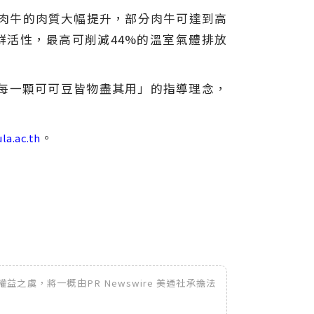
，肉牛的肉質大幅提升，部分肉牛可達到高
群活性，最高可削減44%的溫室氣體排放
每一顆可可豆皆物盡其用」的指導理念，
。
la.ac.th
之虞，將一概由PR Newswire 美通社承擔法