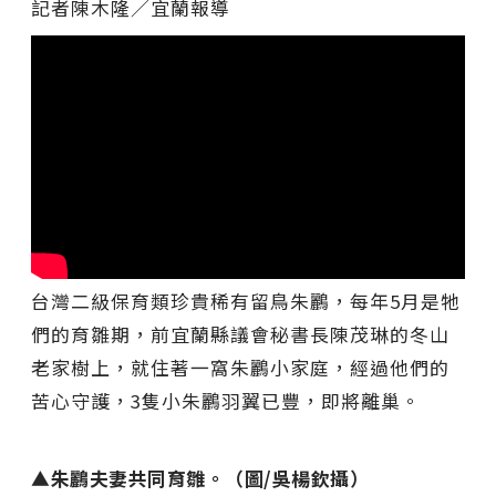
記者陳木隆∕宜蘭報導
台灣二級保育類珍貴稀有留鳥朱鸝，每年5月是牠
們的育雛期，前宜蘭縣議會秘書長陳茂琳的冬山
老家樹上，就住著一窩朱鸝小家庭，經過他們的
苦心守護，3隻小朱鸝羽翼已豐，即將離巢。
▲朱鸝夫妻共同育雛。（圖/吳楊欽攝）