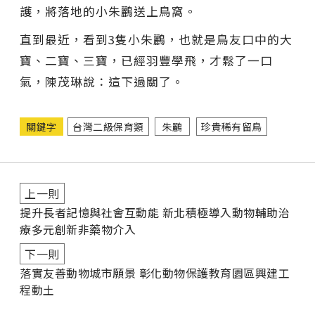
護，將落地的小朱鸝送上鳥窩。
直到最近，看到3隻小朱鸝，也就是鳥友口中的大
寶、二寶、三寶，已經羽豐學飛，才鬆了一口
氣，陳茂琳說：這下過關了。
關鍵字
台灣二級保育類
朱鸝
珍貴稀有留鳥
上一則
提升長者記憶與社會互動能 新北積極導入動物輔助治
療多元創新非藥物介入
下一則
落實友善動物城市願景 彰化動物保護教育園區興建工
程動土