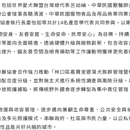
，包括世界愛犬聯盟台灣總代表呂幼綸、中華民國獸醫師
師公會理事長駱清波、中華民國寵物食品及用品商業同業
協會執行長姜怡如等共計14名產官學代表共同參與，以
、動物安身、友善安居、生命安命、民眾安心」為目標，持
育等面向全面精進，透過硬體升級與服務創新，包含收容
能提升、貓友善空間及絕育補助等工作讓動物獲得更完善
發展協會合作強力推動「林口區嘉寶里遊蕩犬族群管理暨
與配合度分級，並對無主犬進行系統性調查與風險分級，
中途照護據點，將傳統野外餵食逐步轉型為集中責任管
救援與收容管理，逐步邁向兼顧生命尊重、公共安全與
量及多元照護模式，串聯政府、社區與市民力量，以公私
性且能共好共融的城市。