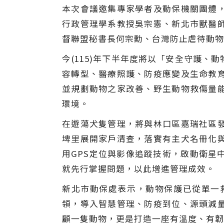
本次會議邀集專家學者及動保機關團體
行政管理學系教授吳宗憲、新北市獸醫
督聯盟秘書長何宗勳、台灣防止虐待動物
今(115)年下半年度將以「安全守護
容轉型、醫療照護、防疫應變及生命教
並規劃動物之家改善、野生動物救傷量
環境。
在遊蕩犬隻管理，將與林口區嘉瑞社區
埤里展開家戶清查，落實有主犬名冊化
用GPS定位與影像追蹤技術，啟動衛星
就先行掌握問題，以此增進管理成效。
新北市動保處表示，動物保護已從單一
領，導入智慧管理、防疫到位、源頭減
顧一隻動物，更是打造一座有溫度、有韌