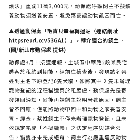
護法」重罰11萬3,000元，動保處呼籲飼主不擬續
養動物須送養安置，避免棄養讓動物飢困而亡。
▲透過動保處「毛寶貝幸福轉運站（連結網址
httpsreurl.ccv53GA1）」，轉介適合的飼主。
(圖/新北市動保處 提供)
動保處3月中接獲通報，土城區中華路2段某民宅
房客於租約到期後，經前往稽查後，發現該名蔡
姓飼主名下原登記6隻犬貓，卻將其中 2 隻未辦理
寵物登記的混種貓遺棄於租屋處。動保處先是寄
發領回通知，爾後再請飼主說明棄養原因，飼主
皆不回應，僅能將動物帶回中和動物之家妥善安
置。經查，蔡姓飼主不僅未辦理寵物登記，且未
依規定完成「不擬續養」之法定程序與媒合公
告，貓隻亦未完成絕育。飼主行為嚴重違反動物