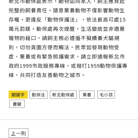
新北市動保處表示，動物如同家人，飼主應負起
完整的飼養責任。隨意棄養動物不僅影響動物生
存權，更違反「動物保護法」，依法最高可處15
萬元罰鍰。動保處再次提醒，生活變故並非遺棄
寵物的藉口，請飼主務必遵循不擬續養犬貓規
則，切勿貪圖方便而觸法。民眾如發現動物受
虐、棄養或有緊急照護需求，請立即通報新北市
政府1999市政服務專線，或撥打1959動物保護專
線，共同打造友善動物之城市。
關鍵字
動保法
新北動保處
棄養
毛小孩
養貓
上一則