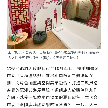
▲「歡沁・愛の湯」以流動的櫻粉色調與柔和光影，描繪戀
人之間最純粹的悸動。(圖/北投老爺酒店提供)
北投老爺酒店於即日起至10月31日，攜手插畫創
作者「唐葫蘆姑娘」推出期間限定主題湯屋企
劃，將角色插畫與空間美學融合，打造三款風格
各異的沉浸式湯屋體驗，邀請旅人於暖湯與創作
之間，感受一場療癒而溫柔的夏日旅程。本次合
作以「跟隨唐葫蘆姑娘的療癒角色，一起走入三