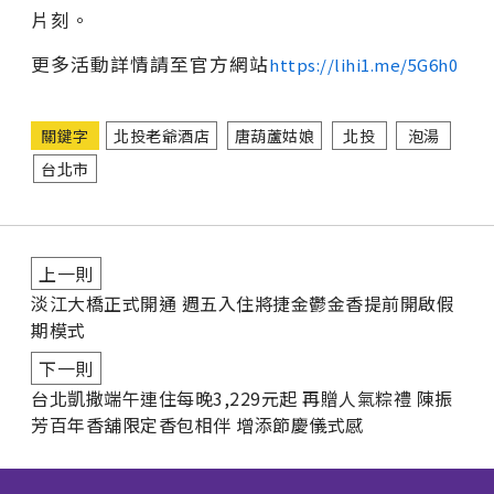
片刻。
更多活動詳情請至官方網站
https://lihi1.me/5G6h0
關鍵字
北投老爺酒店
唐葫蘆姑娘
北投
泡湯
台北市
上一則
淡江大橋正式開通 週五入住將捷金鬱金香提前開啟假
期模式
下一則
台北凱撒端午連住每晚3,229元起 再贈人氣粽禮 陳振
芳百年香舖限定香包相伴 增添節慶儀式感