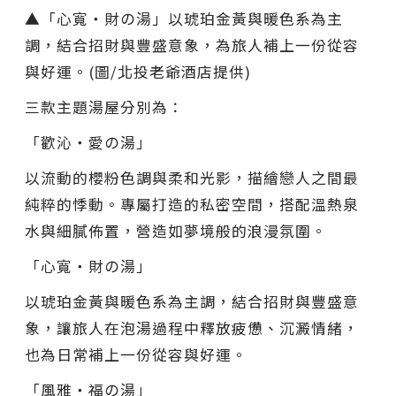
▲「心寬・財の湯」以琥珀金黃與暖色系為主
調，結合招財與豐盛意象，為旅人補上一份從容
與好運。(圖/北投老爺酒店提供)
三款主題湯屋分別為：
「歡沁・愛の湯」
以流動的櫻粉色調與柔和光影，描繪戀人之間最
純粹的悸動。專屬打造的私密空間，搭配溫熱泉
水與細膩佈置，營造如夢境般的浪漫氛圍。
「心寬・財の湯」
以琥珀金黃與暖色系為主調，結合招財與豐盛意
象，讓旅人在泡湯過程中釋放疲憊、沉澱情緒，
也為日常補上一份從容與好運。
「風雅・福の湯」