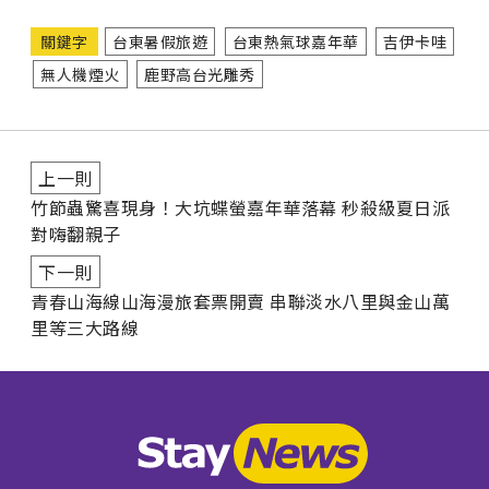
關鍵字
台東暑假旅遊
台東熱氣球嘉年華
吉伊卡哇
無人機煙火
鹿野高台光雕秀
上一則
竹節蟲驚喜現身！大坑蝶螢嘉年華落幕 秒殺級夏日派
對嗨翻親子
下一則
青春山海線山海漫旅套票開賣 串聯淡水八里與金山萬
里等三大路線