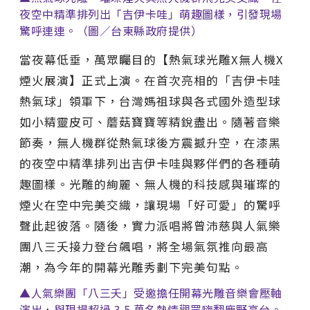
夜空中精準排列出「吉伊卡哇」萌趣圖樣，引發現場
驚呼連連。（圖／台東縣政府提供）
當夜幕低垂，萬眾矚目的【熱氣球光雕X無人機X
煙火展演】正式上演。在首次亮相的「吉伊卡哇
熱氣球」領軍下，台灣媽祖球與各式國外造型球
如小精靈皮可、蘑菇寶寶等精銳盡出。隨著音樂
節奏，無人機群從熱氣球後方震撼升空，在漆黑
的夜空中精準排列出吉伊卡哇與夥伴們的各種萌
趣圖樣。光雕的絢麗、無人機的科技感與璀璨的
煙火在空中完美交織，讓現場「好可愛」的驚呼
聲此起彼落。隨後，實力派唱將曾沛慈與人氣樂
團八三夭接力登台飆唱，將全場氣氛推向最高
潮，為今年的開幕光雕秀劃下完美句點。
▲人氣樂團「八三夭」受邀擔任開幕光雕音樂會壓軸
演出，與現場超過 3.5 萬名熱情觀眾嗨翻鹿野高台。