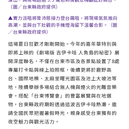
（圖／台東縣政府提供）
▲實力派唱將曾沛慈接力登台飆唱，將現場氣氛推向
高潮，並與台下壯觀的手機燈海留下溫馨合影。（圖
／台東縣政府提供）
這場夏日狂歡才剛剛開始。今年的嘉年華特別與
即將上映的《劇場版 吉伊卡哇 人魚島的秘密》展
開深度聯名，不僅在台東市區及各景點設置了8處
專屬打卡點與線上拍照框，後續更將於鹿野高
台、國際地標、太麻里曙光園區及池上大坡池等
地，陸續舉辦多場結合無人機與煙火的光雕音樂
會。搭配「台東博覽會」的豐富展覽與在地選
物，台東縣政府期盼透過這波吉伊卡哇熱潮，邀
請全國民眾把握暑假時光，親身感受台東獨有的
夜空魅力與觀光活力。