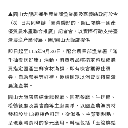
▲
圓山大飯店攜手農業部漁業署及嘉義縣政府於今
（8）日共同舉辦「臺灣鰻好的．圓山領鮮—國產
優質農水產聯合推廣」記者會，以實際行動支持臺
灣農漁產業發展。圖/圓山大飯店提供
即日起至115年9月30日，配合農業部漁業署「滿
千抽獎送好康」活動，消費者品嚐指定料理或購
買指定國產生鮮食材滿額，即有機會獲得住宿
券、自助餐券等好禮，邀請民眾以消費支持臺灣
農漁產業。
圓山大飯店集結金龍餐廳、圓苑餐廳、牛排館、
松鶴餐廳及宴會廳等主廚團隊，以國產農漁食材
發想設計13道特色料理，從湯品、主菜到甜點，
呈現臺灣食材的多元應用。料理包括「玉筍鮮蛤