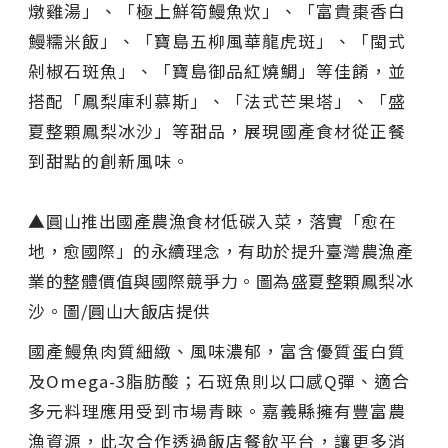
燉雞湯」、「極上鮮筍鰻魚炊」、「富貴棗香白
鰻糯米飯」、「寶島五柳風華龍虎斑」、「閩式
剁椒石斑魚」、「寶島御品紅燒鯛」等佳餚，並
搭配「鳳梨庫利慕斯」、「法式芒果塔」、「盛
夏整顆鳳梨冰沙」等甜品，展現國產食材從正餐
到甜點的創新風味。
▲
圓山推出國產農漁食材低碳入菜，落實「愈在
地，愈國際」的永續理念，有助於提升臺灣農漁產
業的整體價值與國際競爭力。圖為盛夏整顆鳳梨冰
沙
。圖/圓山大飯店提供
國產鰻魚肉質細緻、風味濃郁，富含優質蛋白質
及Omega-3脂肪酸；石斑魚則以口感Q彈、適合
多元料理應用受到市場青睞。嘉義縣擁有豐富農
漁資源，此次合作透過飯店餐飲平台，讓更多消