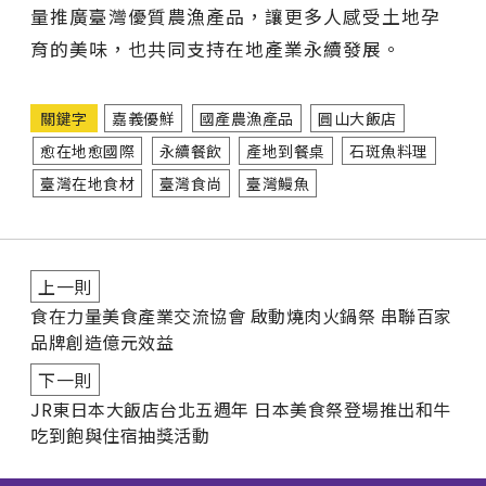
量推廣臺灣優質農漁產品，讓更多人感受土地孕
育的美味，也共同支持在地產業永續發展。
關鍵字
嘉義優鮮
國產農漁產品
圓山大飯店
愈在地愈國際
永續餐飲
產地到餐桌
石斑魚料理
臺灣在地食材
臺灣食尚
臺灣鰻魚
上一則
食在力量美食產業交流協會 啟動燒肉火鍋祭 串聯百家
品牌創造億元效益
下一則
JR東日本大飯店台北五週年 日本美食祭登場推出和牛
吃到飽與住宿抽獎活動