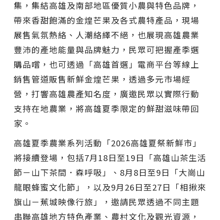
集，集結高雄及南部地區優質小農與特色品牌，
帶來香甜飽滿的金煌芒果及各式農特產品，現場
展售氣氛熱絡、人潮絡繹不絕，也展現高雄農業
豐沛的產地能量與品牌魅力，民眾可把握產季選
購品嚐，也可透過「高雄首選」電商平台等線上
銷售管道販售新鮮金煌芒果，透過多元市場經
營，打響高雄農產知名度，廣邀民眾以實際行動
支持在地農業，將高雄夏季限定的鮮甜滋味帶回
家。
高雄夏季農業系列活動「2026高雄夏祭新鮮市」
將接續登場，包括7月18日至19日「高雄山茶生活
節－山下茶間．森呼吸」、8月8日至9日「大崗山
龍眼蜂蜜文化節」，以及9月26日至27日「相揪來
旗山－蕉城映像行旅」，邀請民眾透過不同主題
串聯高雄地方特色產業、農村文化及觀光資源，