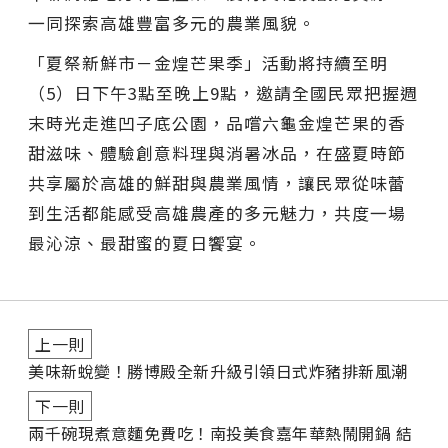
一同探索高雄豐富多元的農業風貌。
「夏祭新鮮市－金煌芒果季」活動將持續至明
（5）日下午3點至晚上9點，邀請全國民眾把握週
末時光走進凹子底公園，品嚐六龜金煌芒果的香
甜滋味、體驗創意料理與消暑冰品，在盛夏時節
共享屬於高雄的鮮甜與農業風情，讓民眾從味蕾
到生活都能感受高雄農產的多元魅力，共度一場
最沁涼、最甜蜜的夏日饗宴。
上一則
美味新蛻變！勝博殿全新升級引領日式炸豬排新風潮
下一則
兩千碗現煮意麵免費吃！南投美食嘉年華熱鬧開鍋 結