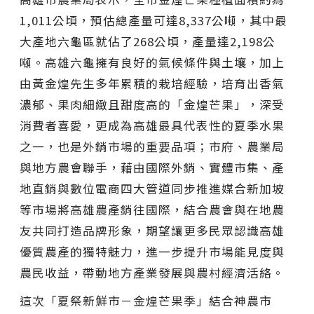
1,011公頃，預估總產量可達8,337公噸，其中最
大產地六龜區就佔了268公頃，產量達2,198公
噸。高雄六龜擁有良好的氣候條件與土壤，加上
由黃金煌先生多年累積的栽培經驗，培育出香氣
濃郁、果肉細緻且甜度高的「金煌芒果」，深受
消費者喜愛，更成為高雄最具代表性的夏季水果
之一，也是外銷市場的重要品項；市府、農業局
與地方農會聯手，藉由國際外銷、實體市集、產
地直銷與數位電商四大管道同步推進媒合新加坡
等市場將高雄農產銷往國際，結合農會與在地農
友共同打造品牌形象，期望讓更多民眾認識高雄
優質農產的獨特魅力，進一步提升市場能見度與
農民收益，帶動地方產業發展與農村經濟活絡。
這次「夏祭新鮮市－金煌芒果季」結合神農市