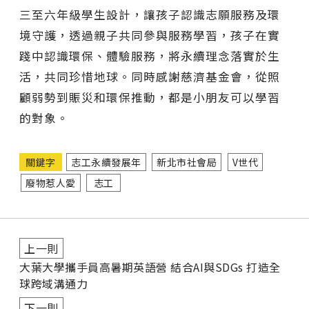
三至六年級學生設計，讓孩子認識志願服務及環
境守護，透過親子共同參與服務學習，孩子在實
踐中認識環保、體驗服務，將永續理念落實於生
活，共同珍惜地球。同時感謝慈濟基金會，從照
顧弱勢到賑災和環保推動，都是小朋友可以學習
的對象。
關鍵字
志工永續發展年
新北市社會局
V世代
廢物惹人愛
志工
上一則
大葉大學攜手員高暑期英語營 結合AI與SDGs 打造全
球跨域溝通力
下一則