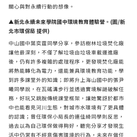
關心與對永續行動的想像。
▲新北永續未來學院國中環境教育體驗營。(圖/新
北市環保局 提供)
中山國中葉奕霆同學分享，參訪樹林垃圾焚化廠
讓他最深刻，不僅了解垃圾由垃圾車載運進廠
後，仍有許多複雜的處理程序，更發現焚化廠能
將熱能轉化為電力，還能兼具環境教育功能，學
到許多課堂外的知識；即將升上海山國中的張尹
曦同學說，在瓦磘溝步行並透過實境解謎破解任
務，好玩又跳脫傳統課堂框架，讓她驚訝於都市
中也能看見河川生態，對城市水環境有了更具體
的認識；曾任環保小局長的連佳綺同學則反思，
過去以為自己環保做得夠好，聽完分享才發現生
活中仍常有不經意傷害環境的行為，未來在做任