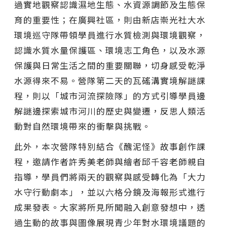
過實地觀察認識濕地生態、水資源調節及生態保
育的重要性；在廣興社區，則由新店崇光社大水
環境巡守隊帶領學員進行水質檢測與環境觀察，
認識水質水量保護區、環境志工角色，以及水源
保護與日常生活之間的重要關聯，切身感受乾淨
水源得來不易。營隊第二天的瓦磘溝實境解謎課
程，則以「城市河流探險隊」的方式引導學員邊
解謎邊探索城市河川的歷史與變遷，反思人類活
動對自然環境帶來的衝擊與挑戰。
此外，本次營隊特別結合《醜泥怪》故事創作課
程，邀請作者許秀美老師與繪者邱千容老師親自
指導，學員們將兩天的觀察與感受轉化為「大力
水守行動劇本」，並以六格分鏡及海報形式進行
成果發表。大家將所見所聞融入創意發想中，透
過生動的故事與圖像展現青少年對水環境議題的