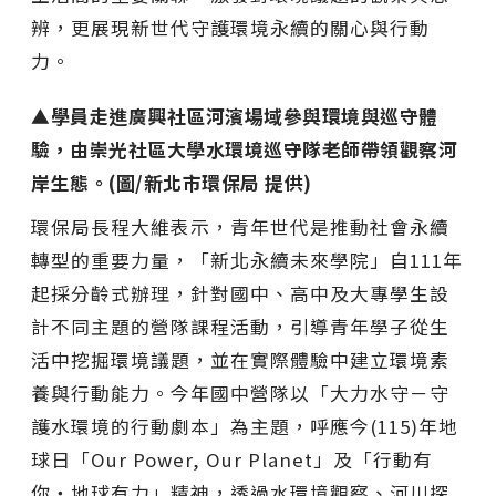
辨，更展現新世代守護環境永續的關心與行動
力。
▲學員走進廣興社區河濱場域參與環境與巡守體
驗，由崇光社區大學水環境巡守隊老師帶領觀察河
岸生態。(圖/新北市環保局 提供)
環保局長程大維表示，青年世代是推動社會永續
轉型的重要力量，「新北永續未來學院」自111年
起採分齡式辦理，針對國中、高中及大專學生設
計不同主題的營隊課程活動，引導青年學子從生
活中挖掘環境議題，並在實際體驗中建立環境素
養與行動能力。今年國中營隊以「大力水守－守
護水環境的行動劇本」為主題，呼應今(115)年地
球日「Our Power, Our Planet」及「行動有
你・地球有力」精神，透過水環境觀察、河川探