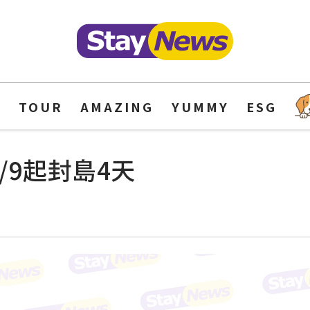
Y
TOUR
AMAZING
YUMMY
ESG
/9起封島4天