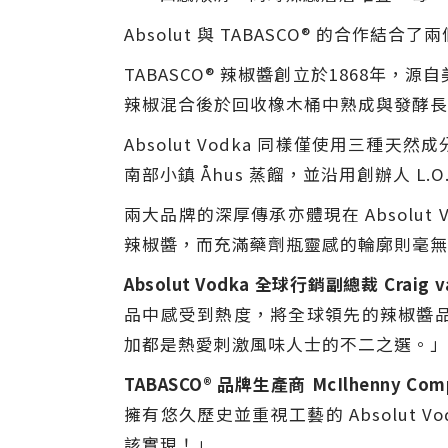
Absolut 與 TABASCO® 的合
TABASCO® 辣椒醬創立於1868
辣椒混合後於回收橡木桶中熟成與發酵長
Absolut Vodka 同樣僅使用
南部小鎮 Åhus 蒸餾，並沿用創辦人 L.O
兩大品牌的深厚傳承亦體現在 Absolut 
辣椒醬，而充滿藥劑瓶靈感的輪廓則毫無疑問地
Absolut Vodka
全球行銷副總裁
Craig v
品中感受到熱度，將全球領先的辣椒醬
加都是熱愛刺激風味人士的不二之選。」
TABASCO®
品牌生產商
McIlhenny Co
擁有悠久歷史並重視工藝的 Absolut
該實現！」