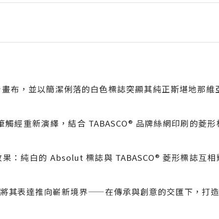
設計畫布，並以簡潔俐落的白色標誌突顯其純正斯堪地那維亞
筆刷筆觸經重新演繹，結合 TABASCO® 品牌絲網印刷
純白的 Absolut 標誌與 TABASCO® 菱形標
將其表達推向嶄新境界——在傳承與創意的交匯下，打