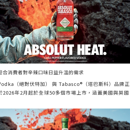
迎合消費者對辛辣口味日益升溫的需求
olut Vodka（絕對伏特加） 與 Tabasco®（塔巴斯
於2026年2月起於全球50多個市場上市，涵蓋美國與英