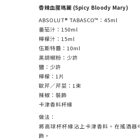
香辣血腥瑪麗 (Spicy Bloody Mary)
ABSOLUT® TABASCO™：45ml
番茄汁：150ml
檸檬汁：15ml
伍斯特醬：10ml
黑胡椒粉：少許
鹽：少許
檸檬：1片
歐芹／芹菜：1束
辣椒：裝飾
卡津香料杯緣
做法：
將高球杯杯緣沾上卡津香料。在搖酒器
飾。