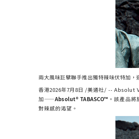
兩大風味巨擘聯手推出獨特辣味伏特加，
香港
2026年7月8日
/美通社/ -- Abs
加——
Absolut® TABASCO™
。該產品將
對辣感的渴望。