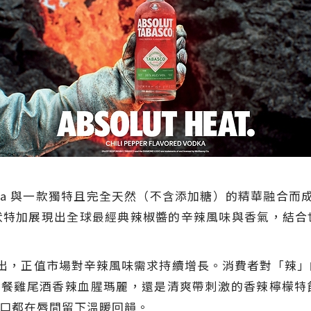
olut Vodka 與一款獨特且完全天然（不含添加糖）的精華融合
伏特加展現出全球最經典辣椒醬的辛辣風味與香氣，結合
加的推出，正值市場對辛辣風味需求持續增長。消費者對「
雞尾酒香辣血腥瑪麗，還是清爽帶刺激的香辣檸檬特飲，Abs
口都在唇間留下溫暖回韻。