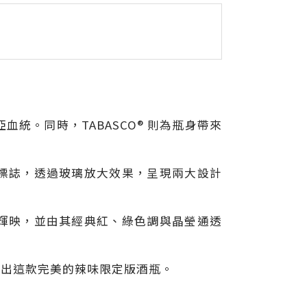
血統。同時，TABASCO® 則為瓶身帶來
的菱形標誌，透過玻璃放大效果，呈現兩大設計
誌互相輝映，並由其經典紅、綠色調與晶瑩通透
造出這款完美的辣味限定版酒瓶。