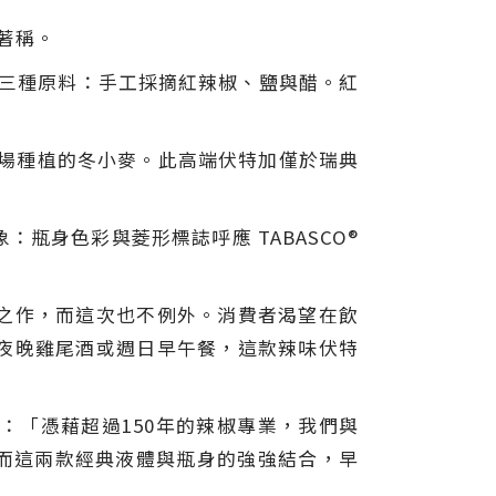
質著稱。
使用三種原料：手工採摘紅辣椒、鹽與醋。紅
近農場種植的冬小麥。此高端伏特加僅於瑞典
形象：瓶身色彩與菱形標誌呼應 TABASCO®
大膽之作，而這次也不例外。消費者渴望在飲
夜晚雞尾酒或週日早午餐，這款辣味伏特
：「憑藉超過150年的辣椒專業，我們與
一切，而這兩款經典液體與瓶身的強強結合，早