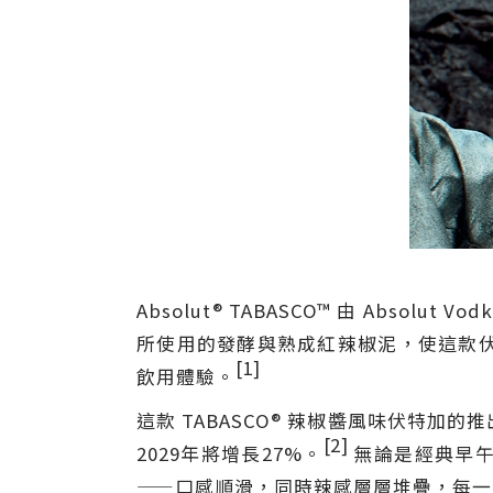
Absolut® TABASCO™ 由 Abs
所使用的發酵與熟成紅辣椒泥，使這款
[1]
飲用體驗。
這款 TABASCO® 辣椒醬風味伏特
[2]
2029年將增長27%。
無論是經典早午餐
——口感順滑，同時辣感層層堆疊，每一