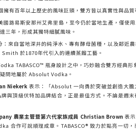
作結合了兩個擁有百年以上歷史的風味巨頭，雙方皆以真實性與品
年，源自美國路易斯安那州艾弗里島，至今仍於當地生產，僅
達三年，形成其獨特細膩風味。
三種天然成分：來自當地深井的純淨水、專有酵母菌種，以及鄰
. Smith 於1870年代引入的連續蒸餾工藝。
Vodka TABASCO™ 瓶身設計之中，巧妙融合雙方經典
屬於 Absolut Vodka。
an Niekerk
表示：「Absolut 一向勇於突破並創造
品牌與頂級伏特加品牌結合，正是最佳方式。不論是週末
mpany
農業主管暨第六代家族成員
Christian Brown
表示
 Vodka 合作可說順理成章。TABASCO® 致力於點亮