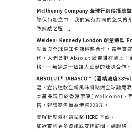
McIlhenny Company
全球行銷傳播總監
端伏特加之中。我們擁有共同的悠久傳承與品
致辣感之選。」
Weiden+Kennedy London
創意總監
F
就會與全球最知名辣椒醬合作，甚至靈感來
代，人們會把 Absolut 廣告掛在
格——無論是一個讓人垂涎的辣味合作、
ABSOLUT® TABASCO™
（酒精濃度
38%
溫，宣告這款全新風味將點燃全球雞尾酒
本產品現已於香港惠康( Wellcome)、百佳（
售，建議零售價為港幣229元。
高解析度素材請點擊
下載。
HERE
如欲查詢更多資訊或安排訪問，請聯絡：